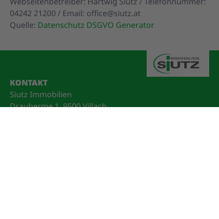
Webseitenbetreiber: Hartwig Siutz / Telefonnummer:
04242 21200 / Email: office@siutz.at
Quelle:
Datenschutz DSGVO Generator
KONTAKT
Siutz Immobilien
Drauberme 1, 9500 Villach
Büro:
+43 (0) 4242 / 21 200
E-Mail:
office@siutz.at
Hausverwaltung:
+43 (0) 4242 21200
Projektentwicklung:
+43 (0) 664 / 2012 440
Verkauf - Vermietung - Projektentwicklung: