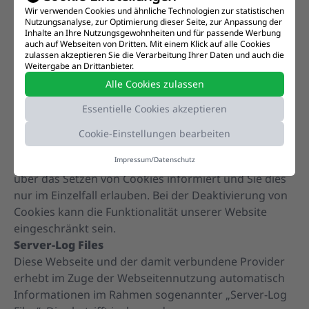
Wir verwenden Cookies und ähnliche Technologien zur statistischen
Unsere Website verwendet so genannte Cookies.
Nutzungsanalyse, zur Optimierung dieser Seite, zur Anpassung der
Dabei handelt es sich um kleine Textdateien, die mit
Inhalte an Ihre Nutzungsgewohnheiten und für passende Werbung
auch auf Webseiten von Dritten. Mit einem Klick auf alle Cookies
Hilfe des Browsers auf Ihrem Endgerät abgelegt
zulassen akzeptieren Sie die Verarbeitung Ihrer Daten und auch die
werden. Sie richten keinen Schaden an. Wir nutzen
Weitergabe an Drittanbieter.
Cookies dazu, unser Angebot nutzerfreundlich zu
Alle Cookies zulassen
gestalten. Einige Cookies bleiben auf Ihrem Endgerät
Essentielle Cookies akzeptieren
gespeichert, bis Sie diese löschen. Sie ermöglichen es
uns, Ihren Browser beim nächsten Besuch
Cookie-Einstellungen bearbeiten
wiederzuerkennen. Wenn Sie dies nicht wünschen, so
können Sie Ihren Browser so einrichten, dass er Sie
Impressum
/
Datenschutz
über das Setzen von Cookies informiert und Sie dies
nur im Einzelfall erlauben. Bei der Deaktivierung von
Cookies kann die Funktionalität unserer Website
eingeschränkt sein.
Server-Log Files
Diese Webseite und der damit verbundene Provider
erhebt im Zuge der Webseitennutzung automatisch
Informationen im Rahmen sogenannter „Server-Log