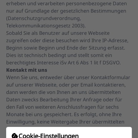
erheben und verarbeiten personenbezogene Daten
nur auf Grundlage der gesetzlichen Bestimmungen
(Datenschutzgrundverordnung,
Telekommunikationsgesetz 2003).
Sobald Sie als Benutzer auf unsere Webseite
zugreifen oder diese besuchen wird Ihre IP-Adresse,
Beginn sowie Beginn und Ende der Sitzung erfasst.
Dies ist technisch bedingt und stellt somit ein
berechtigtes Interesse iSv Art 6 Abs 1 lit f DSGVO.
Kontakt mit uns
Wenn Sie uns, entweder über unser Kontaktformular
auf unserer Webseite, oder per Email kontaktieren,
dann werden die von Ihnen an uns übermittelten
Daten zwecks Bearbeitung Ihrer Anfrage oder für
den Fall von weiteren Anschlussfragen für sechs
Monate bei uns gespeichert. Es erfolgt, ohne Ihre
Einwilligung, keine Weitergabe Ihrer übermittelten
Daten.
Cookie-Einstellungen
Cookies